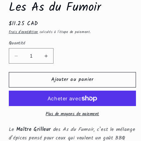
Les As du Fumoir
Prix
$11.25 CAD
habituel
Frais d'expédition
calculés à l'étape de paiement.
Quantité
Réduire
Augmenter
la
la
quantité
quantité
Ajouter au panier
de
de
Maître
Maître
Grilleur
Grilleur
50
50
g
g
–
–
Plus de moyens de paiement
Les
Les
As
As
Le
Maître Grilleur
des
As du Fumoir
, c’est le mélange
du
du
d’épices pensé pour ceux qui veulent un goût BBQ