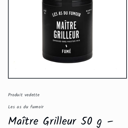
Ouvrir
le
média
1
Produit vedette
dans
une
fenêtre
Les as du fumoir
modale
Maître Grilleur 50 g –