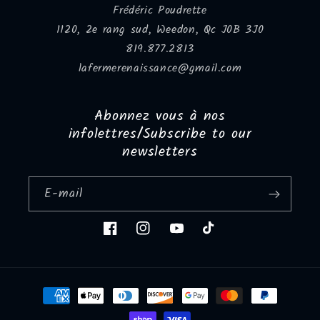
Frédéric Poudrette
1120, 2e rang sud, Weedon, Qc J0B 3J0
819.877.2813
lafermerenaissance@gmail.com
Abonnez vous à nos
infolettres/Subscribe to our
newsletters
E-mail
Facebook
Instagram
YouTube
TikTok
Moyens
de