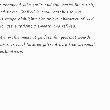
e
enhanced with garlic and fine herbs for a rich,
ed flavor. Crafted in small batches in our
s recipe highlights the unique character of wild
tic, yet surprisingly smooth and refined.
tic profile make it perfect for gourmet boards,
nches or local‑flavored gifts. A pork‑free artisanal
uthenticity.