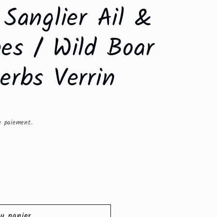
 Sanglier Ail &
es / Wild Boar
erbs Verrin
e paiement.
au panier