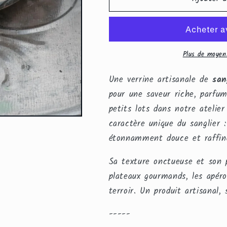
Verrine
Verrine
de
de
Sanglier
Sanglier
Ail
Ail
&amp;
&amp;
Plus de moyen
Fines
Fines
Herbes
Herbes
Une verrine artisanale de
san
/
/
pour une saveur riche, parfum
Wild
Wild
petits lots dans notre atelie
Boar
Boar
Garlic
Garlic
caractère unique du sanglier 
&amp;
&amp;
étonnamment douce et raffin
Herbs
Herbs
Verrin
Verrin
Sa texture onctueuse et son p
plateaux gourmands, les apéro
terroir. Un produit artisanal,
-----