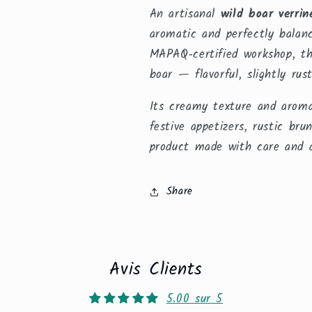
An artisanal
wild boar verrin
aromatic and perfectly balanc
MAPAQ‑certified workshop, thi
boar — flavorful, slightly rus
Its creamy texture and aroma
festive appetizers, rustic bru
product made with care and a
Share
Avis Clients
5.00 sur 5