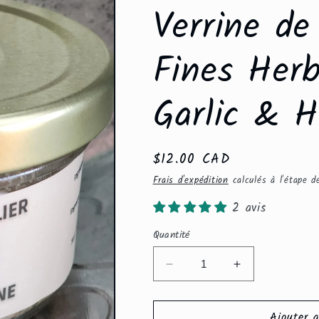
Verrine de
Fines Herb
Garlic & H
Prix
$12.00 CAD
habituel
Frais d'expédition
calculés à l'étape d
2 avis
Quantité
Réduire
Augmenter
la
la
quantité
quantité
Ajouter 
de
de